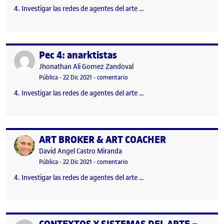
4. Investigar las redes de agentes del arte …
Pec 4: anarktistas
Publicado por
Publicado por
Jhonathan Ali Gomez Zandoval
Visibilidad:
Fecha de publicación
19 marzo, 2023 8:53 pm
en Pec 4: anarktistas
Pública
-
22 Dic 2021
-
comentario
4. Investigar las redes de agentes del arte …
ART BROKER & ART COACHER
Publicado por
Publicado por
David Angel Castro Miranda
Visibilidad:
Fecha de publicación
24 junio, 2022 5:32 pm
en ART BROKER & ART COACHER
Pública
-
22 Dic 2021
-
comentario
4. Investigar las redes de agentes del arte …
Publicado por