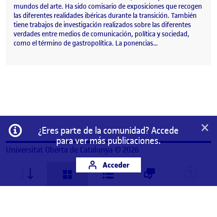
mundos del arte. Ha sido comisario de exposiciones que recogen
las diferentes realidades ibéricas durante la transición. También
tiene trabajos de investigación realizados sobre las diferentes
verdades entre medios de comunicación, política y sociedad,
como el término de gastropolítica. La ponencias…
×
Información
¿Eres parte de la comunidad? Accede
para ver más publicaciones.
Universitat Oberta de Catalunya © 2026
Acceder
Este es un espacio de trabajo personal de un/a
estudiante de la Universitat Oberta de Catalunya.
Cualquier contenido publicado en este espacio es