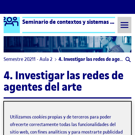
Logo Ágora
Seminario de contextos y sistemas del arte aula 2
Saltar al contenido
Semestre 20211 - Aula 2
4. Investigar las redes de agentes del arte
4. Investigar las redes de
agentes del arte
Informe, formador de personas
Publicado por
Publicado por
Manuel Martínez Álvarez
Utilizamos
cookies
propias y de terceros para poder
Visibilidad:
Fecha de publicación
en Informe, formador de personas
Pública
-
22 Dic 2021
-
comentario
ofrecerte correctamente todas las funcionalidades del
Resumen de la entrevista ¿Qué función desempeñas dentro del
sitio web, con fines analíticos y para mostrarte publicidad
sistema del mundo artístico? Bien, pues yo soy profesor de