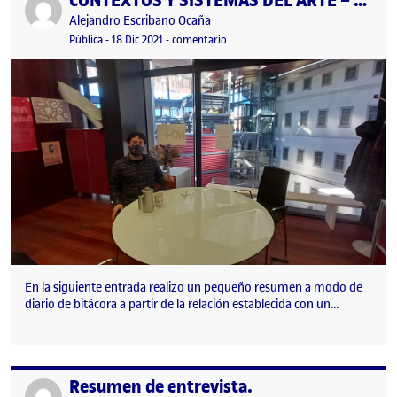
CONTEXTOS Y SISTEMAS DEL ARTE – CUADERNO DE BITÁCORA SOBRE AGENTES DEL ARTE
Publicado por
Alejandro Escribano Ocaña
Visibilidad:
Fecha de publicación
23 febrero, 2022 11:11 am
en CONTEXTOS Y SISTEMAS DEL AR
Pública
-
18 Dic 2021
-
comentario
En la siguiente entrada realizo un pequeño resumen a modo de
diario de bitácora a partir de la relación establecida con un…
Resumen de entrevista.
Publicado por