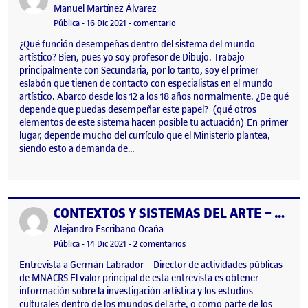
Publicado por
Manuel Martínez Álvarez
Visibilidad:
Fecha de publicación
en Resumen de entrevista.
Pública
-
16 Dic 2021
-
comentario
¿Qué función desempeñas dentro del sistema del mundo
artístico? Bien, pues yo soy profesor de Dibujo. Trabajo
principalmente con Secundaria, por lo tanto, soy el primer
eslabón que tienen de contacto con especialistas en el mundo
artístico. Abarco desde los 12 a los 18 años normalmente. ¿De qué
depende que puedas desempeñar este papel? (qué otros
elementos de este sistema hacen posible tu actuación) En primer
lugar, depende mucho del currículo que el Ministerio plantea,
siendo esto a demanda de…
CONTEXTOS Y SISTEMAS DEL ARTE – ENTREVISTA A GERMÁN LABRADOR
Publicado por
Publicado por
Alejandro Escribano Ocaña
Visibilidad:
Fecha de publicación
23 febrero, 2022 11:12 am
en CONTEXTOS Y SISTEMAS DEL
Pública
-
14 Dic 2021
-
2 comentarios
Entrevista a Germán Labrador – Director de actividades públicas
de MNACRS El valor principal de esta entrevista es obtener
información sobre la investigación artística y los estudios
culturales dentro de los mundos del arte, o como parte de los