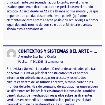
principalmente con Secundaria, por lo tanto, soy el primer
eslabón que tienen de contacto con especialistas en el mundo
artístico. Abarco desde los 12 a los 18 años normalmente. ¿De qué
depende que puedas desempeñar este papel? (qué otros
elementos de este sistema hacen posible tu actuación) En primer
lugar, depende mucho del currículo que el Ministerio plantea,
siendo esto a demanda de…
CONTEXTOS Y SISTEMAS DEL ARTE – ENTREVISTA A GERMÁN LABRADOR
Publicado por
Publicado por
Alejandro Escribano Ocaña
Visibilidad:
Fecha de publicación
23 febrero, 2022 11:12 am
en CONTEXTOS Y SISTEMAS DEL
Pública
-
14 Dic 2021
-
2 comentarios
Entrevista a Germán Labrador – Director de actividades públicas
de MNACRS El valor principal de esta entrevista es obtener
información sobre la investigación artística y los estudios
culturales dentro de los mundos del arte, o como parte de los
mundos del arte. Ha sido comisario de exposiciones que recogen
las diferentes realidades ibéricas durante la transición. También
tiene trabajos de investigación realizados sobre las diferentes
verdades entre medios de comunicación, política y sociedad,
como el término de gastropolítica. La ponencias…