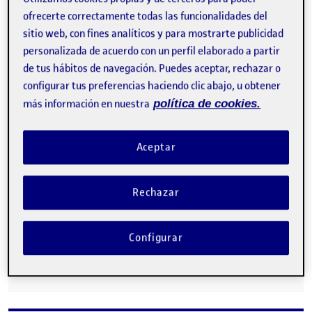
primer lugar, depende mucho del currículo que el Ministerio
ofrecerte correctamente todas las funcionalidades del
plantea,…
sitio web, con fines analíticos y para mostrarte publicidad
personalizada de acuerdo con un perfil elaborado a partir
de tus hábitos de navegación. Puedes aceptar, rechazar o
Investigar las redes de agentes del arte
configurar tus preferencias haciendo clic abajo, u obtener
Publicado por
más información en nuestra
política de cookies.
Publicado por
Luis Bonifacio Horrillo
Visibilidad:
Fecha de publicación
en Investigar las redes de agentes de
Pública
-
22 Dic 2021
-
comentario
4. Investigar las redes de agentes del arte …
Aceptar
Rechazar
LA GESTIÓN CULTURAL: EL PUENTE INVISIBLE
Publicado por
Publicado por
Daniel Santander Rienda
Configurar
Visibilidad:
Fecha de publicación
en LA GESTIÓN CULTURAL: EL PUEN
Pública
-
22 Dic 2021
-
comentario
4. Investigar las redes de agentes del arte …