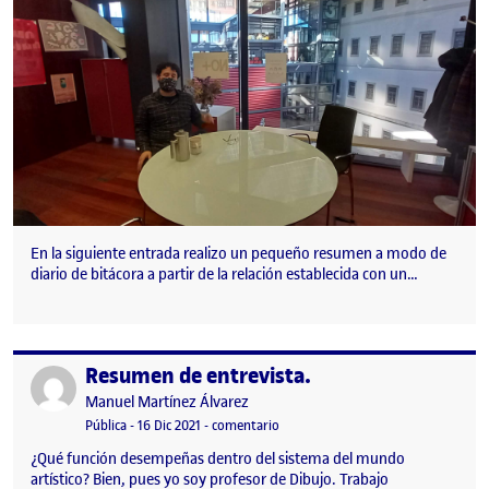
En la siguiente entrada realizo un pequeño resumen a modo de
diario de bitácora a partir de la relación establecida con un…
Resumen de entrevista.
Publicado por
Publicado por
Manuel Martínez Álvarez
Visibilidad:
Fecha de publicación
en Resumen de entrevista.
Pública
-
16 Dic 2021
-
comentario
¿Qué función desempeñas dentro del sistema del mundo
artístico? Bien, pues yo soy profesor de Dibujo. Trabajo