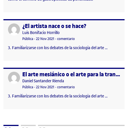
¿El artista nace o se hace?
Publicado por
Publicado por
Luis Bonifacio Horrillo
Visibilidad:
Fecha de publicación
en ¿El artista nace o se hace?
Pública
-
22 Nov 2021
-
comentario
3. Familiarizarse con los debates de la sociologia del arte …
El arte mesiánico o el arte para la transformación social
Publicado por
Publicado por
Daniel Santander Rienda
Visibilidad:
Fecha de publicación
en El arte mesiánico o el arte para 
Pública
-
22 Nov 2021
-
comentario
3. Familiarizarse con los debates de la sociologia del arte …