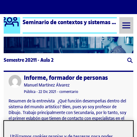
Logo Ágora
Seminario de contextos y sistemas del arte aula 2
Saltar al contenido
Semestre 20211 - Aula 2
Informe, formador de personas
Publicado por
Publicado por
Manuel Martínez Álvarez
Visibilidad:
Fecha de publicación
en Informe, formador de personas
Pública
-
22 Dic 2021
-
comentario
Resumen de la entrevista ¿Qué función desempeñas dentro del
sistema del mundo artístico? Bien, pues yo soy profesor de
Dibujo. Trabajo principalmente con Secundaria, por lo tanto, soy
el primer eslabón que tienen de contacto con especialistas en el
mundo artístico. Abarco desde los 12 a los 18 años normalmente.
¿De qué depende que puedas desempeñar este papel? (¿qué
otros elementos de este sistema hacen posible tu actuación?) En
Utilizamos
cookies
propias y de terceros para poder