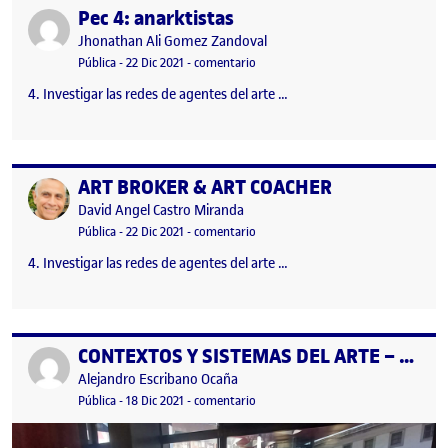
Pec 4: anarktistas
Publicado por
Publicado por
Jhonathan Ali Gomez Zandoval
Visibilidad:
Fecha de publicación
19 marzo, 2023 8:53 pm
en Pec 4: anarktistas
Pública
-
22 Dic 2021
-
comentario
4. Investigar las redes de agentes del arte …
ART BROKER & ART COACHER
Publicado por
Publicado por
David Angel Castro Miranda
Visibilidad:
Fecha de publicación
24 junio, 2022 5:32 pm
en ART BROKER & ART COACHER
Pública
-
22 Dic 2021
-
comentario
4. Investigar las redes de agentes del arte …
CONTEXTOS Y SISTEMAS DEL ARTE – CUADERNO DE BITÁCORA SOBRE AGENTES DEL ARTE
Publicado por
Publicado por
Alejandro Escribano Ocaña
Visibilidad:
Fecha de publicación
23 febrero, 2022 11:11 am
en CONTEXTOS Y SISTEMAS DEL AR
Pública
-
18 Dic 2021
-
comentario